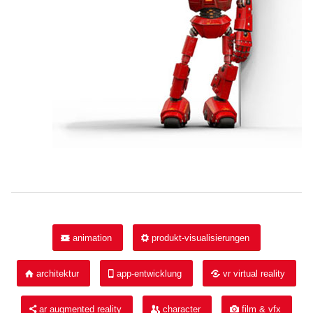
animation
produkt-visualisierungen
architektur
app-entwicklung
vr virtual reality
ar augmented reality
character
film & vfx