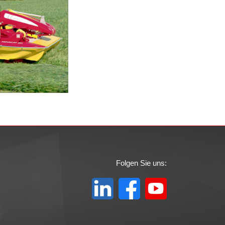
ÖTTINGER
ungsanimation für
r "Novacat Alpha
" und "Novacat
352CF"
Folgen Sie uns: