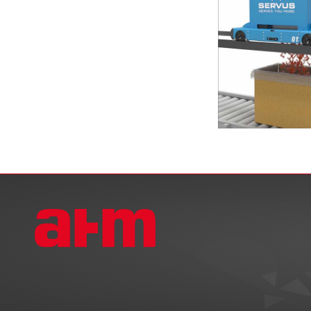
SERVUS Intra
Animationen f
Intralogistic - Ein
ARC