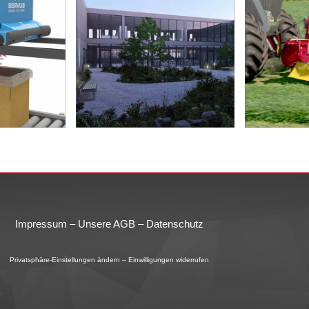
P
logistic
Industriepark Ospelt AG in
3D-Erklär
Schaan / Fürstentum
ür Servus
Pöttinge
Liechtenstein
fülltrichter
Motion
ein neuer Industriepark
Impressum
–
Unsere AGB
–
Datenschutz
Privatsphäre-Einstellungen ändern
–
Einwilligungen widerrufen