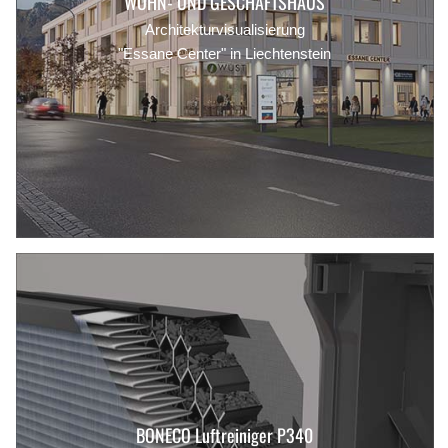
WOHN- UND GESCHÄFTSHAUS
Architekturvisualisierung
"Essane Center" in Liechtenstein
BONECO Luftreiniger P340