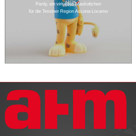
Pardy, ein virtuelles Maskottchen
für die Tessiner Region Ascona-Locarno