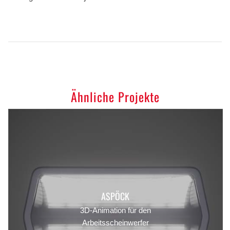
Ähnliche Projekte
ASPÖCK
3D-Animation für den
Arbeitsscheinwerfer