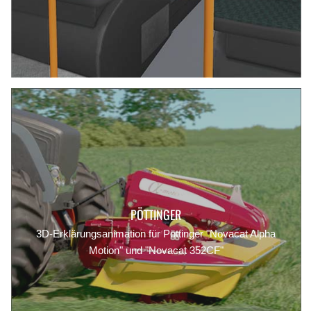
PÖTTINGER
3D-Erklärungsanimation für Pöttinger "Novacat Alpha
Motion" und "Novacat 352CF"