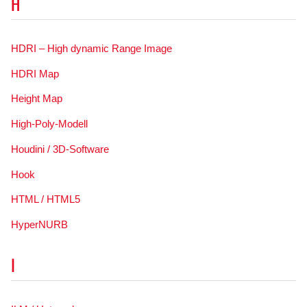
H
HDRI – High dynamic Range Image
HDRI Map
Height Map
High-Poly-Modell
Houdini / 3D-Software
Hook
HTML / HTML5
HyperNURB
I