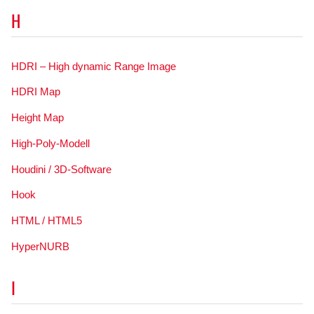
H
HDRI – High dynamic Range Image
HDRI Map
Height Map
High-Poly-Modell
Houdini / 3D-Software
Hook
HTML / HTML5
HyperNURB
I