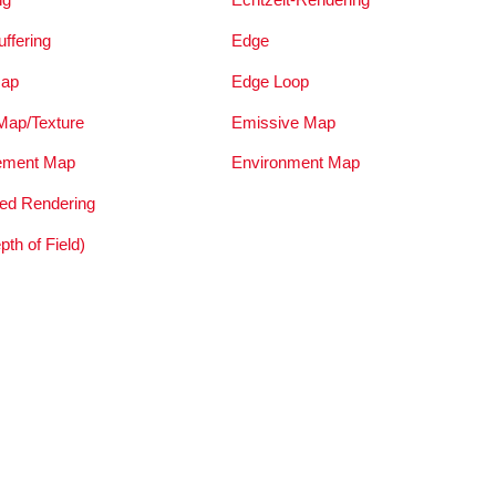
ffering
Edge
Map
Edge Loop
 Map/Texture
Emissive Map
ement Map
Environment Map
ted Rendering
th of Field)