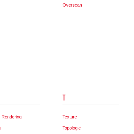
Overscan
T
e Rendering
Texture
g
Topologie