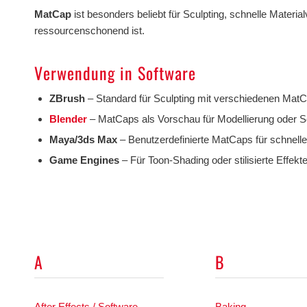
MatCap
ist besonders beliebt für Sculpting, schnelle Materia
ressourcenschonend ist.
Verwendung in Software
ZBrush
– Standard für Sculpting mit verschiedenen MatC
Blender
– MatCaps als Vorschau für Modellierung oder S
Maya/3ds Max
– Benutzerdefinierte MatCaps für schnelle
Game Engines
– Für Toon-Shading oder stilisierte Effekte
A
B
After Effects / Software
Baking