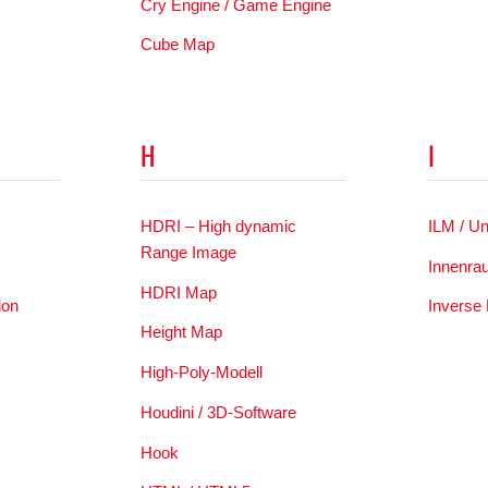
Cry Engine / Game Engine
Cube Map
H
I
HDRI – High dynamic
ILM / U
Range Image
Innenra
HDRI Map
ion
Inverse 
Height Map
High-Poly-Modell
Houdini / 3D-Software
Hook