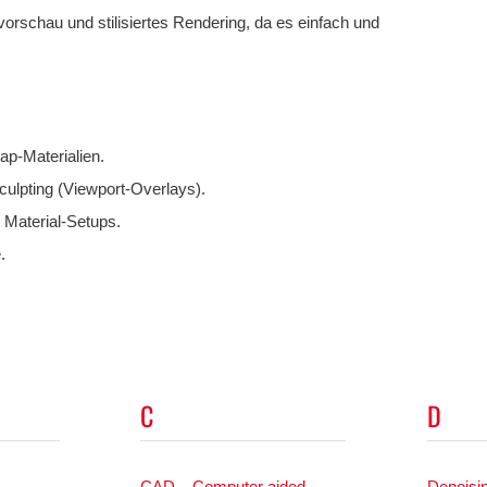
lvorschau und stilisiertes Rendering, da es einfach und
ap-Materialien.
culpting (Viewport-Overlays).
 Material-Setups.
.
C
D
CAD – Computer aided
Denoisi