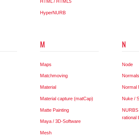
HTML / HTML5
HyperNURB
M
N
Maps
Node
Matchmoving
Normal
Material
Normal
Material capture (matCap)
Nuke / 
Matte Painting
NURBS –
rational 
Maya / 3D-Software
Mesh