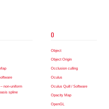
O
Object
s
Object Origin
 Map
Occlusion culling
Software
Oculus
 non-uniform
Oculus Quill / Software
basis spline
Opacity Map
OpenGL