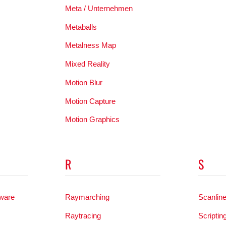
Meta / Unternehmen
Metaballs
Metalness Map
Mixed Reality
Motion Blur
Motion Capture
Motion Graphics
R
S
tware
Raymarching
Scanlin
Raytracing
Scriptin