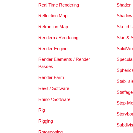
Real Time Rendering
Shader
Reflection Map
Shadow
Refraction Map
SketchU
Rendern / Rendering
Skin & 
Render-Engine
SolidWo
Render Elements / Render
Specula
Passes
Spheric
Render Farm
Stabilis
Revit / Software
Staffage
Rhino / Software
Stop-Mo
Rig
Storybo
Rigging
Subdivi
Rotoscoping