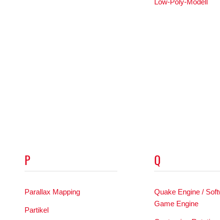
Low-Poly-Modell
P
Q
Parallax Mapping
Quake Engine / Sof
Game Engine
Partikel