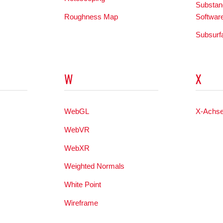
Substanc
Roughness Map
Softwar
Subsurf
W
X
WebGL
X-Achs
WebVR
s
WebXR
Weighted Normals
White Point
Wireframe