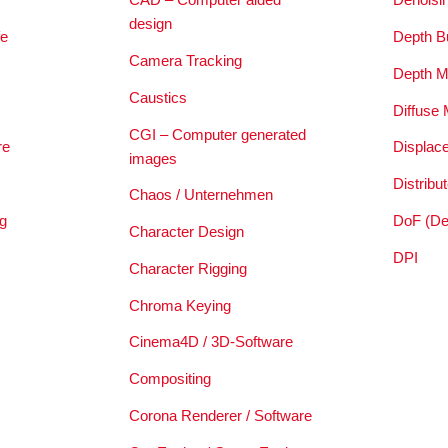
design
e
Depth Bu
Camera Tracking
Depth 
Caustics
Diffuse
CGI – Computer generated
re
Displac
images
Distribu
Chaos / Unternehmen
g
DoF (Dep
Character Design
DPI
Character Rigging
Chroma Keying
Cinema4D / 3D-Software
Compositing
Corona Renderer / Software