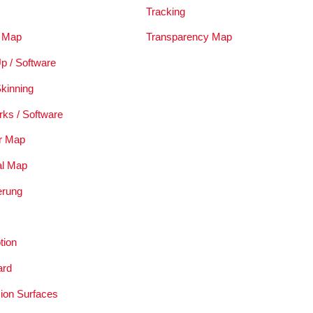
Tracking
 Map
Transparency Map
p / Software
Skinning
rks / Software
r Map
al Map
ierung
tion
ard
sion Surfaces