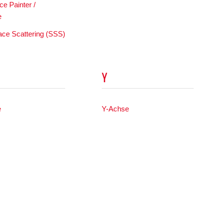
e Painter /
e
ace Scattering (SSS)
Y
e
Y-Achse