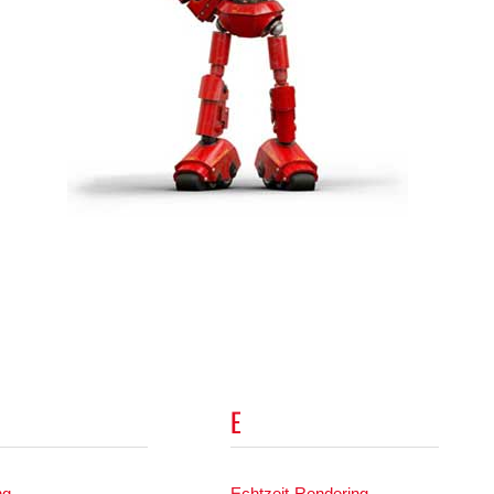
E
ng
Echtzeit-Rendering