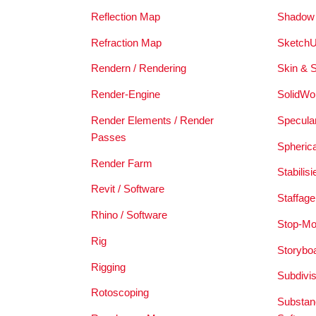
Reflection Map
Shadow
Refraction Map
SketchU
Rendern / Rendering
Skin & 
Render-Engine
SolidWo
Render Elements / Render
Specula
Passes
Spheric
Render Farm
Stabilis
Revit / Software
Staffage
Rhino / Software
Stop-Mo
Rig
Storybo
Rigging
Subdivi
Rotoscoping
Substanc