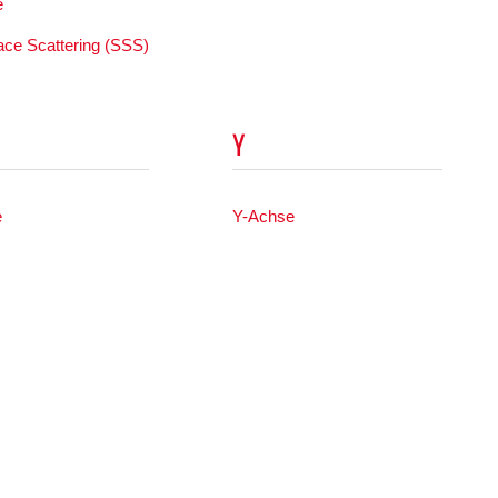
e
ace Scattering (SSS)
Y
e
Y-Achse