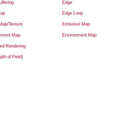
ffering
Edge
Map
Edge Loop
 Map/Texture
Emissive Map
ement Map
Environment Map
ted Rendering
th of Field)