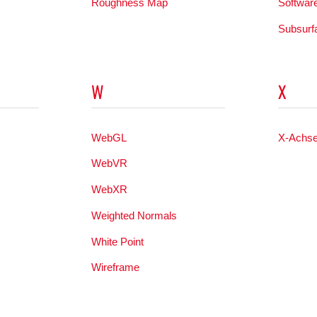
Roughness Map
Softwar
Subsurf
W
X
WebGL
X-Achs
WebVR
s
WebXR
Weighted Normals
White Point
Wireframe