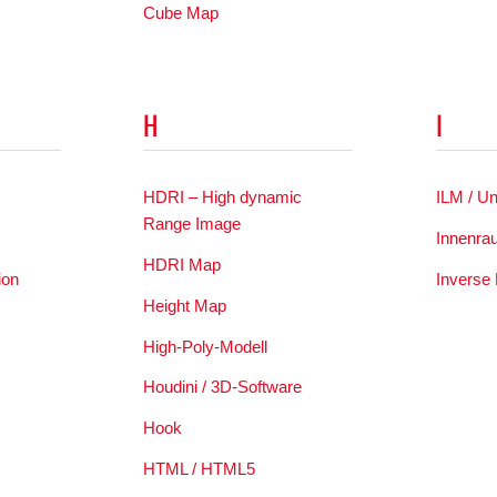
Cube Map
H
I
HDRI – High dynamic
ILM / U
Range Image
Innenra
HDRI Map
ion
Inverse 
Height Map
High-Poly-Modell
Houdini / 3D-Software
Hook
HTML / HTML5