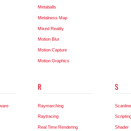
Metaballs
Metalness Map
Mixed Reality
Motion Blur
Motion Capture
Motion Graphics
R
S
tware
Raymarching
Scanlin
Raytracing
Scriptin
Real Time Rendering
Shader