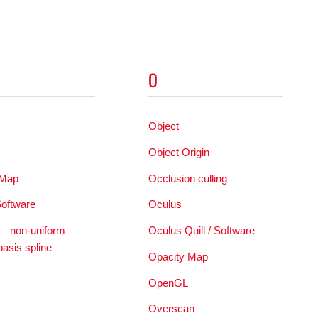
O
Object
s
Object Origin
 Map
Occlusion culling
Software
Oculus
 non-uniform
Oculus Quill / Software
basis spline
Opacity Map
OpenGL
Overscan