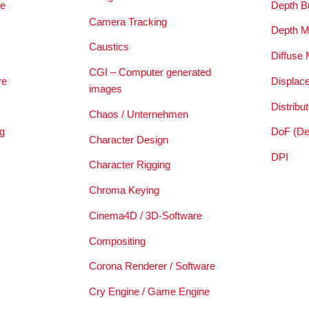
e
Depth Bu
Camera Tracking
Depth 
Caustics
Diffuse
CGI – Computer generated
re
Displac
images
Distribu
Chaos / Unternehmen
g
DoF (Dep
Character Design
DPI
Character Rigging
Chroma Keying
Cinema4D / 3D-Software
Compositing
Corona Renderer / Software
Cry Engine / Game Engine