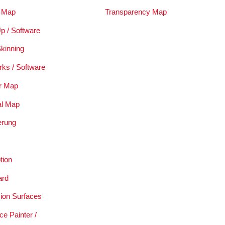
 Map
Transparency Map
p / Software
Skinning
rks / Software
r Map
al Map
ierung
tion
ard
sion Surfaces
e Painter /