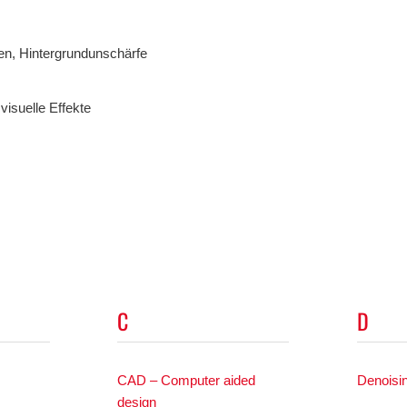
ten, Hintergrundunschärfe
isuelle Effekte
C
D
CAD – Computer aided
Denoisi
design