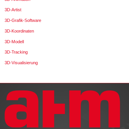
3D-Artist
3D-Grafik-Software
3D-Koordinaten
3D-Modell
3D-Tracking
3D-Visualisierung