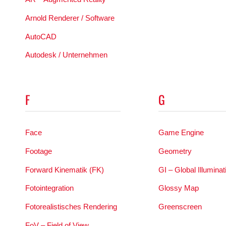
Arnold Renderer / Software
AutoCAD
Autodesk / Unternehmen
F
G
Face
Game Engine
Footage
Geometry
Forward Kinematik (FK)
GI – Global Illuminat
Fotointegration
Glossy Map
Fotorealistisches Rendering
Greenscreen
FoV – Field of View