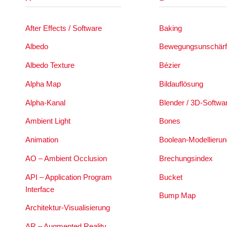
After Effects / Software
Baking
Albedo
Bewegungsunschärf
Albedo Texture
Bézier
Alpha Map
Bildauflösung
Alpha-Kanal
Blender / 3D-Softwa
Ambient Light
Bones
Animation
Boolean-Modellierun
AO – Ambient Occlusion
Brechungsindex
API – Application Program
Bucket
Interface
Bump Map
Architektur-Visualisierung
AR – Augmented Reality