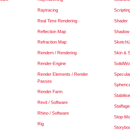
Raytracing
Scriptin
Real Time Rendering
Shader
Reflection Map
Shadow
Refraction Map
SketchU
Rendern / Rendering
Skin & 
Render-Engine
SolidWo
Render Elements / Render
Specula
Passes
Spheric
Render Farm
Stabilis
Revit / Software
Staffage
Rhino / Software
Stop-Mo
Rig
Storybo