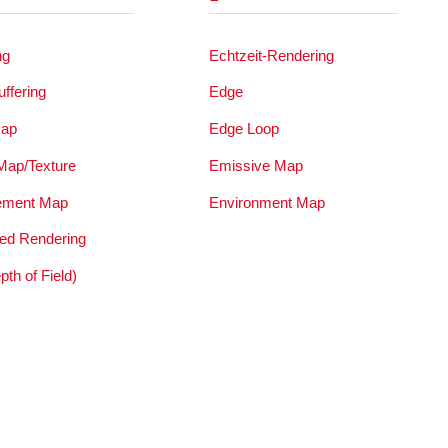
ng
Echtzeit-Rendering
ffering
Edge
Map
Edge Loop
 Map/Texture
Emissive Map
ement Map
Environment Map
ted Rendering
th of Field)