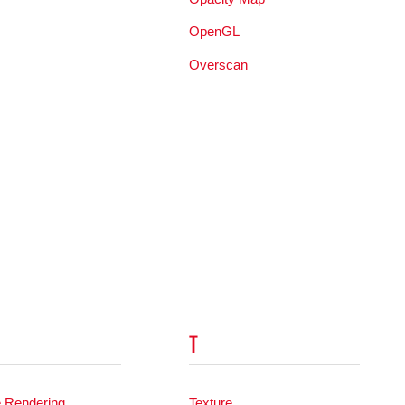
OpenGL
Overscan
T
e Rendering
Texture