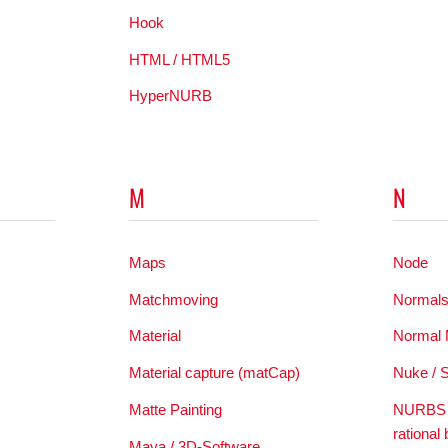
Hook
HTML / HTML5
HyperNURB
M
N
Maps
Node
Matchmoving
Normal
Material
Normal
Material capture (matCap)
Nuke / 
Matte Painting
NURBS –
rational 
Maya / 3D-Software