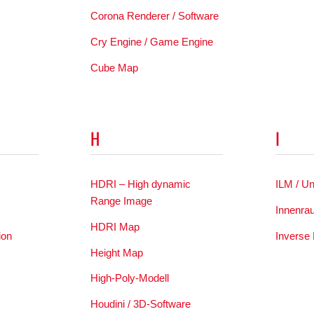
Corona Renderer / Software
Cry Engine / Game Engine
Cube Map
H
I
HDRI – High dynamic
ILM / U
Range Image
Innenra
HDRI Map
ion
Inverse 
Height Map
High-Poly-Modell
Houdini / 3D-Software