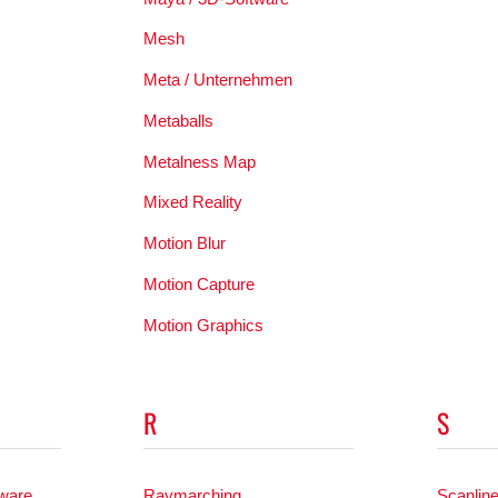
Mesh
Meta / Unternehmen
Metaballs
Metalness Map
Mixed Reality
Motion Blur
Motion Capture
Motion Graphics
R
S
tware
Raymarching
Scanlin