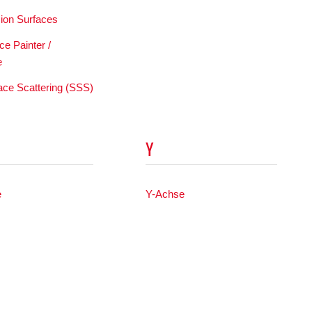
sion Surfaces
e Painter /
e
ace Scattering (SSS)
Y
e
Y-Achse