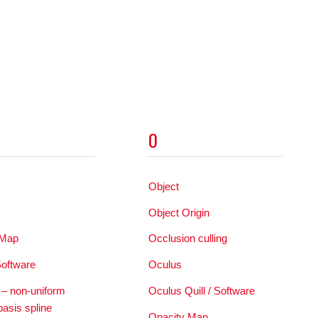
O
Object
s
Object Origin
 Map
Occlusion culling
Software
Oculus
 non-uniform
Oculus Quill / Software
basis spline
Opacity Map