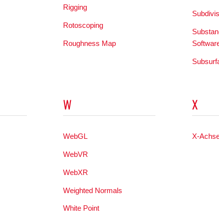
Rigging
Subdivi
Rotoscoping
Substanc
Roughness Map
Softwar
Subsurf
W
X
WebGL
X-Achs
WebVR
s
WebXR
Weighted Normals
White Point