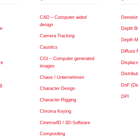
CAD – Computer aided
Denoisi
design
e
Depth Bu
Camera Tracking
Depth 
Caustics
Diffuse
CGI – Computer generated
re
Displac
images
Distribu
Chaos / Unternehmen
g
DoF (Dep
Character Design
DPI
Character Rigging
Chroma Keying
Cinema4D / 3D-Software
Compositing