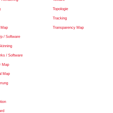
g
Topologie
Tracking
 Map
Transparency Map
p / Software
Skinning
rks / Software
r Map
al Map
ierung
tion
ard